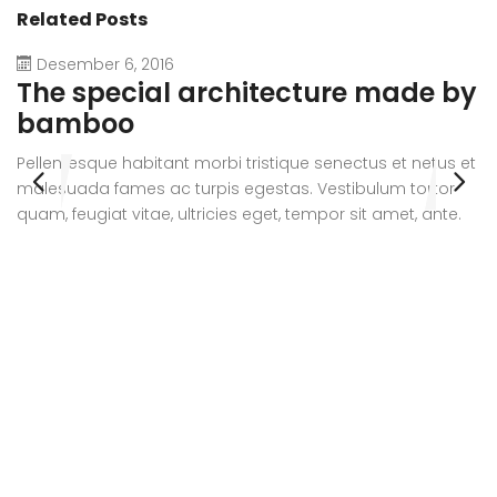
Related Posts
Desember 6, 2016
The special architecture made by
A
bamboo
r
Pellentesque habitant morbi tristique senectus et netus et
Pe
malesuada fames ac turpis egestas. Vestibulum tortor
m
quam, feugiat vitae, ultricies eget, tempor sit amet, ante.
qu
Donec eu libero sit amet quam egestas semper. Aenean
D
ultricies mi vitae est. Mauris placerat eleifend leo.
ul
si
e