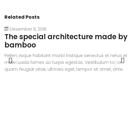
Related Posts
Desember 6, 2016
The special architecture made by
A
bamboo
r
Pellentesque habitant morbi tristique senectus et netus et
Pe
malesuada fames ac turpis egestas. Vestibulum tortor
m
quam, feugiat vitae, ultricies eget, tempor sit amet, ante.
qu
Donec eu libero sit amet quam egestas semper. Aenean
D
ultricies mi vitae est. Mauris placerat eleifend leo.
ul
si
e