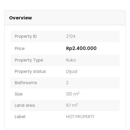
Overview
Property ID
2724
Rp2.400.000
Price
Property Type
Ruko
Property status
Dijual
Bathrooms
2
2
Size
130 m
2
Land area
67 m
Label
HOT PROPERTY