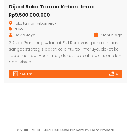
Dijual Ruko Taman Kebon Jeruk
Rp9.500.000.000
ruko taman kebon jeruk
Ruko
David Jaya
7 tahun ago
2 Ruko Gandeng, 4 lantai, Full Renovasi, parkiran luas,
sangat strategis dekat ke pintu toll meruya, dekat ke
lippo mall puri+puri mall, dekat sekolah bukit sion dan
abdi siswa.
2
540 m
4
©
2018 – 2019
–
Jual Beli Sewa Properti
by
Data Properti