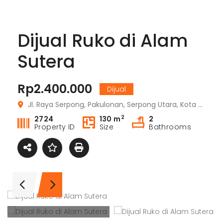
Dijual Ruko di Alam
Sutera
Rp2.400.000
Dijual
Jl. Raya Serpong, Pakulonan, Serpong Utara, Kota Tangerang Selatan, Banten 15325
2
2724
130 m
2
Property ID
Size
Bathrooms