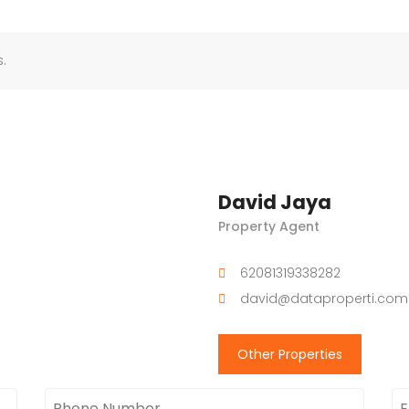
.
David Jaya
Property Agent
62081319338282
david@dataproperti.com
Other Properties