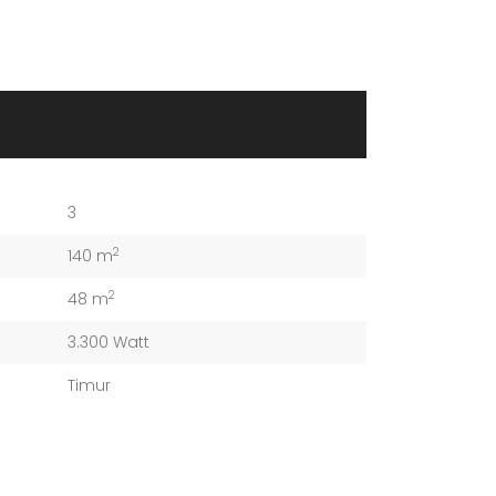
3
2
140 m
2
48 m
3.300 Watt
Timur