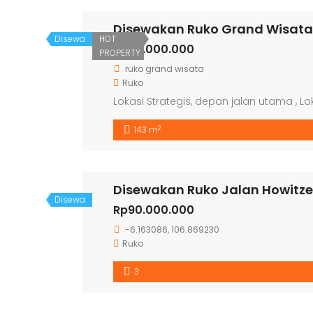
Disewakan Ruko Grand Wisata
Disewa
HOT
Rp60.000.000
PROPERTY
ruko grand wisata
Ruko
Lokasi Strategis, depan jalan utama , L
2
143 m
Disewakan Ruko Jalan Howitze
Disewa
Rp90.000.000
-6.163086, 106.869230
Ruko
3