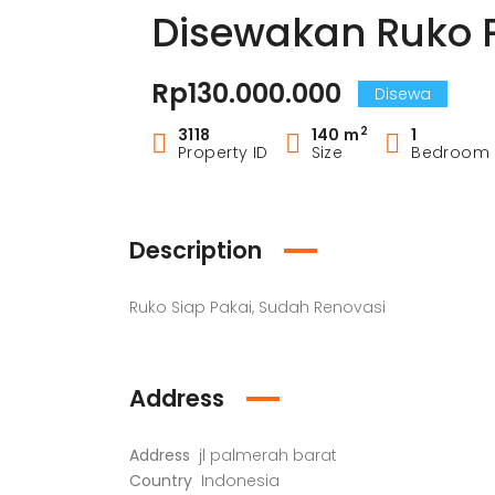
Disewakan Ruko 
Rp130.000.000
Disewa
2
3118
140 m
1
Property ID
Size
Bedroom
Description
Ruko Siap Pakai, Sudah Renovasi
Address
Address
jl palmerah barat
Country
Indonesia