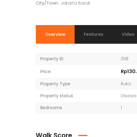
City/Town
Jakarta Barat
Overview
Features
Video
Property ID
3118
Rp130
Price
Property Type
Ruko
Property status
Disewa
Bedrooms
1
Walk Score