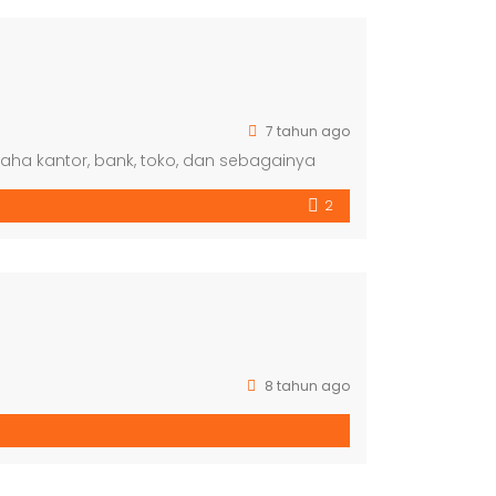
7 tahun ago
saha kantor, bank, toko, dan sebagainya
2
8 tahun ago