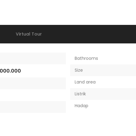
Virtual Tour
Bathrooms
Size
.000.000
Land area
Listrik
Hadap