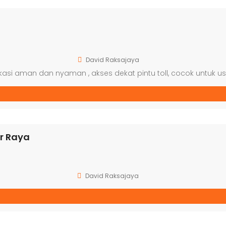
David Raksajaya
okasi aman dan nyaman , akses dekat pintu toll, cocok untuk u
r Raya
David Raksajaya