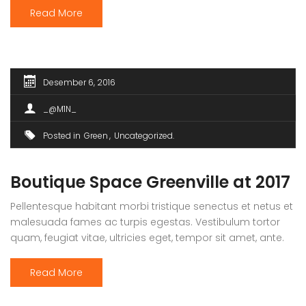
ultricies mi vitae est. Mauris placerat eleifend leo.
Read More
Desember 6, 2016
_@M1N_
Posted in
Green
Uncategorized
Boutique Space Greenville at 2017
Pellentesque habitant morbi tristique senectus et netus et
malesuada fames ac turpis egestas. Vestibulum tortor
quam, feugiat vitae, ultricies eget, tempor sit amet, ante.
Donec eu libero sit amet quam egestas semper. Aenean
ultricies mi vitae est. Mauris placerat eleifend leo. Quisque
Read More
sit amet est et sapien ullamcorper pharetra. Vestibulum
erat wisi, condimentum sed, commodo [...]