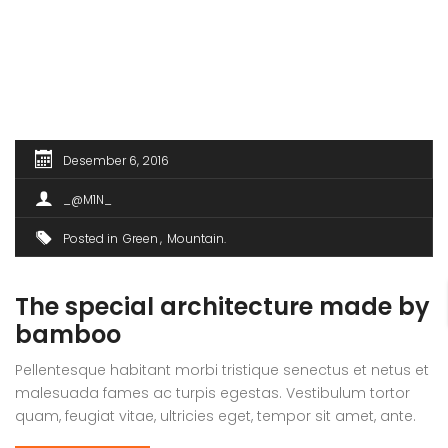
Desember 6, 2016
_@M1N_
Posted in
Green
Mountain
The special architecture made by
bamboo
Pellentesque habitant morbi tristique senectus et netus et
malesuada fames ac turpis egestas. Vestibulum tortor
quam, feugiat vitae, ultricies eget, tempor sit amet, ante.
Donec eu libero sit amet quam egestas semper. Aenean