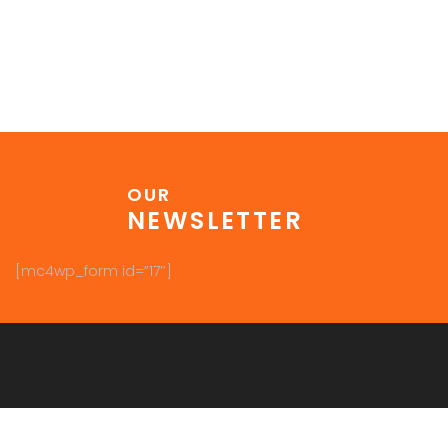
OUR
NEWSLETTER
[mc4wp_form id=”17″]