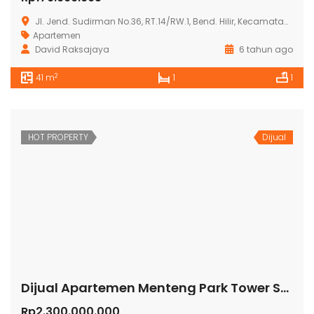
Jl. Jend. Sudirman No.36, RT.14/RW.1, Bend. Hilir, Kecamatan Tanah Abang, Kota Jakarta Pusat, Daerah Khusus Ibukota Jakarta 10210
Apartemen
David Raksajaya
6 tahun ago
2
41 m
1
1
HOT PROPERTY
Dijual
Dijual Apartemen Menteng Park Tower Sapphire
Rp2.300.000.000