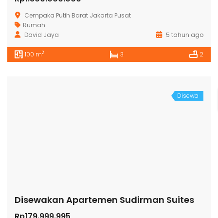
Cempaka Putih Barat Jakarta Pusat
Rumah
David Jaya
5 tahun ago
2
100 m
3
2
Disewa
Disewakan Apartemen Sudirman Suites
Rp179.999.995