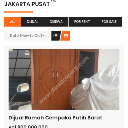
(4)
JAKARTA PUSAT
ALL
DIJUAL
DISEWA
FOR RENT
FOR SALE
Date (New to Old)
Dijual Rumah Cempaka Putih Barat
Rp1.800.000.000