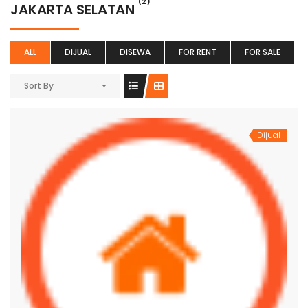
(2)
JAKARTA SELATAN
ALL
DIJUAL
DISEWA
FOR RENT
FOR SALE
Sort By
Dijual