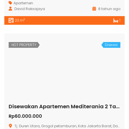
Apartemen
David Raksajaya
8 tahun ago
2
23 m
1
HOT PROPERTY
Disewa
Disewakan Apartemen Mediterania 2 Tanjung Duren
Rp60.000.000
Tj. Duren Utara, Grogol petamburan, Kota Jakarta Barat, Daerah Khusus Ibukota Jakarta, Indonesia