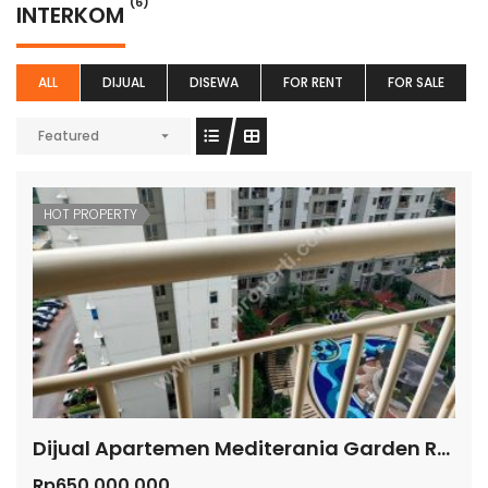
(6)
INTERKOM
ALL
DIJUAL
DISEWA
FOR RENT
FOR SALE
Featured
HOT PROPERTY
Dijual Apartemen Mediterania Garden Residence 2
Rp650.000.000