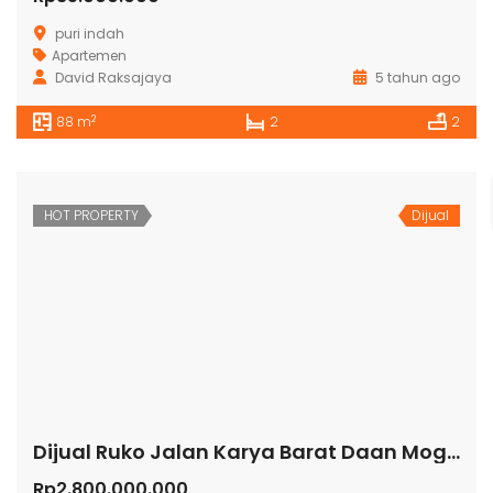
puri indah
Apartemen
David Raksajaya
5 tahun ago
2
88 m
2
2
HOT PROPERTY
Dijual
Dijual Ruko Jalan Karya Barat Daan Mogot
Rp2.800.000.000