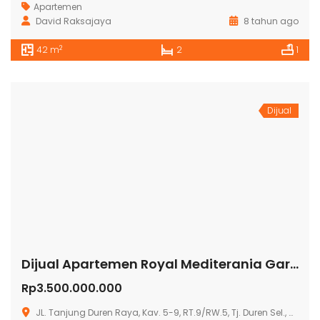
Apartemen
David Raksajaya
8 tahun ago
2
42 m
2
1
Dijual
Dijual Apartemen Royal Mediterania Garden Tanjung Duren Rp3.500
Rp3.500.000.000
JL. Tanjung Duren Raya, Kav. 5-9, RT.9/RW.5, Tj. Duren Sel., Grogol petamburan, Kota Jakarta Barat, Daerah Khusus Ibukota Jakarta 11470, Indonesia