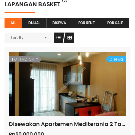
(2)
LAPANGAN BASKET
ALL
DIJUAL
DISEWA
FOR RENT
FOR SALE
Sort By
HOT PROPERTY
Disewa
Disewakan Apartemen Mediterania 2 Tanjung Duren
Rp60.000.000