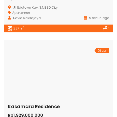
Jl. Edutown Kav. 3.1, BSD City
Apartemen
David Raksajaya
9 tahun ago
2
227 m
1
Dijual
Kasamara Residence
Rp1.929.000.000