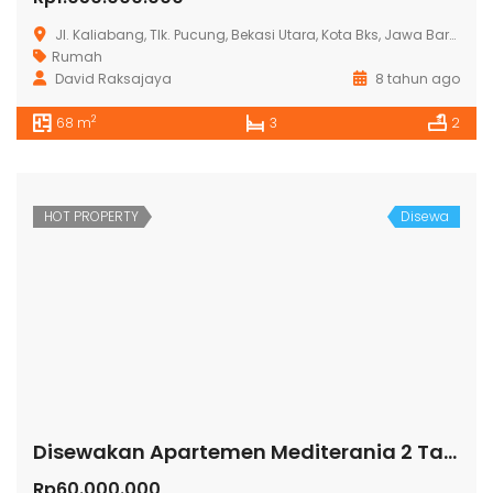
Jl. Kaliabang, Tlk. Pucung, Bekasi Utara, Kota Bks, Jawa Barat, Indonesia
Rumah
David Raksajaya
8 tahun ago
2
68 m
3
2
HOT PROPERTY
Disewa
Disewakan Apartemen Mediterania 2 Tanjung Duren
Rp60.000.000