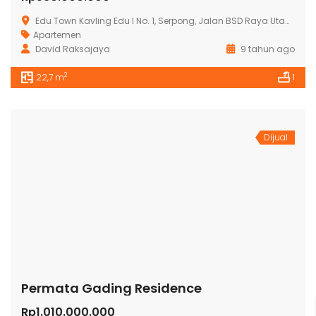
Edu Town Kavling Edu I No. 1, Serpong, Jalan BSD Raya Utama, Pagedangan, Tangerang, Banten 15339, Indonesia
Apartemen
David Raksajaya
9 tahun ago
2
22,7 m
1
Dijual
Permata Gading Residence
Rp1.010.000.000