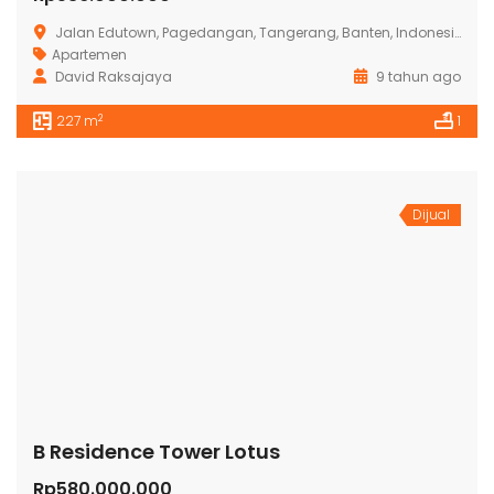
Jalan Edutown, Pagedangan, Tangerang, Banten, Indonesia
Apartemen
David Raksajaya
9 tahun ago
2
227 m
1
Dijual
B Residence Tower Lotus
Rp580.000.000