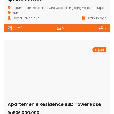
Perumahan Residence One, Jalan Lengkong Wetan, Jelupang, Kota Tangerang Selatan, Banten, Indonesia
Rumah
David Raksajaya
9 tahun ago
2
75 m
2
2
Dijual
Apartemen B Residence BSD Tower Rose
Rp536.000.000