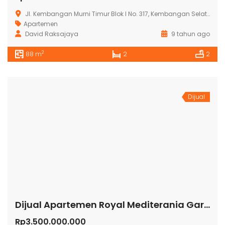
Jl. Kembangan Murni Timur Blok l No. 317, Kembangan Selatan, Kembangan, RT.3/RW.2, Kembangan Sel., Kembangan, Kota Jakarta Barat, Daerah Khusus Ibukota Jakarta 11610, Indonesia
Apartemen
David Raksajaya
9 tahun ago
2
88 m
2
2
Dijual
Dijual Apartemen Royal Mediterania Garden Tanjung Duren Rp3.500
Rp3.500.000.000