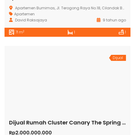
Apartemen Bumimas, Jl. Terogong Raya No.18, Cilandak Bar., Cilandak, Kota Jakarta Selatan, Daerah Khusus Ibukota Jakarta 12430, Indonesia
Apartemen
David Raksajaya
9 tahun ago
2
71 m
1
1
Dijual
Dijual Rumah Cluster Canary The Spring The Spring Summarecon Gading Serpong
Rp2.000.000.000