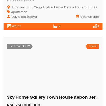
Tj. Duren Utara, Grogol petamburan, Kota Jakarta Barat, Daerah Khusus Ibukota Jakarta, Indonesia
Apartemen
David Raksajaya
8 tahun ago
2
42 m
2
1
HOT PROPERTY
Dijual
Sky Home Gallery Town House Kebon Jeruk
Rp8.750.000.000