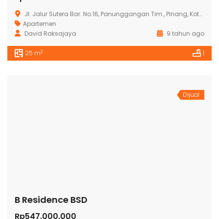
Jl. Jalur Sutera Bar. No.16, Panunggangan Tim., Pinang, Kota Tangerang, Banten 15143
Apartemen
David Raksajaya
9 tahun ago
2
25 m
1
Dijual
B Residence BSD
Rp547.000.000