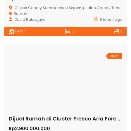
Cluster Canary Summarecon Serpong, Jalan Canary Timur 1, Cihuni, Tangerang, Banten, Indonesia
Rumah
David Raksajaya
9 tahun ago
2
119 m
3
3
Dijual
Dijual Rumah di Cluster Fresco Aria Foresta BSD
Rp2.900.000.000