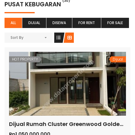
(30)
PUSAT KEBUGARAN
ALL
DIJUAL
DISEWA
FOR RENT
FOR SALE
Sort By
HOT PROPERTY
Dijual
Dijual Rumah Cluster Greenwood Golden City Bekasi
Rp1.050.000.000