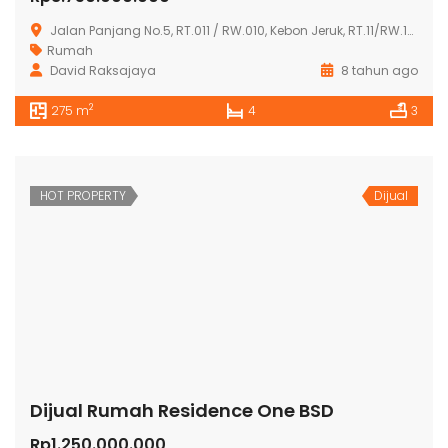
Jalan Panjang No.5, RT.011 / RW.010, Kebon Jeruk, RT.11/RW.10, Kb. Jeruk, Kota Jakarta Barat, Daerah Khusus Ibukota Jakarta 11530, Indonesia
Rumah
David Raksajaya
8 tahun ago
2
275 m
4
3
HOT PROPERTY
Dijual
Dijual Rumah Residence One BSD
Rp1.250.000.000