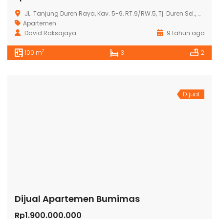
JL. Tanjung Duren Raya, Kav. 5-9, RT.9/RW.5, Tj. Duren Sel., Grogol petamburan, Kota Jakarta Barat, Daerah Khusus Ibukota Jakarta 11470, Indonesia
Apartemen
David Raksajaya
9 tahun ago
2
100 m
3
2
Dijual
Dijual Apartemen Bumimas
Rp1.900.000.000