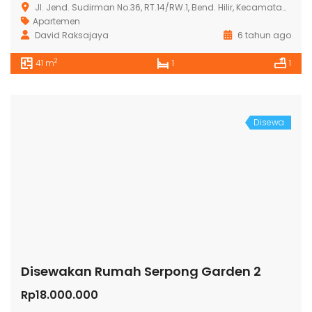
Jl. Jend. Sudirman No.36, RT.14/RW.1, Bend. Hilir, Kecamatan Tanah Abang, Kota Jakarta Pusat, Daerah Khusus Ibukota Jakarta 10210
Apartemen
David Raksajaya
6 tahun ago
2
41 m
1
1
Disewa
Disewakan Rumah Serpong Garden 2
Rp18.000.000