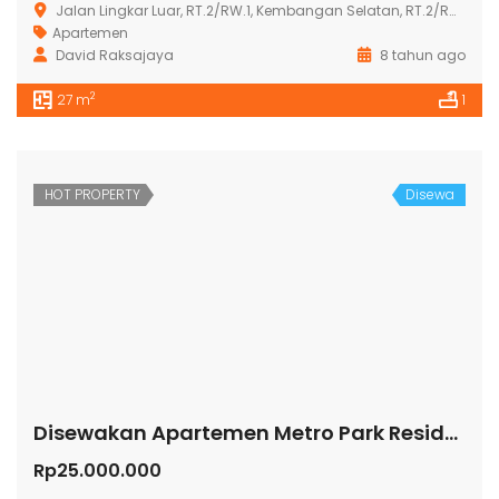
Jalan Lingkar Luar, RT.2/RW.1, Kembangan Selatan, RT.2/RW.1, Kembangan Sel., Kembangan, Kota Jakarta Barat, Daerah Khusus Ibukota Jakarta 11610
Apartemen
David Raksajaya
8 tahun ago
2
27 m
1
HOT PROPERTY
Disewa
Disewakan Apartemen Metro Park Residence
Rp25.000.000