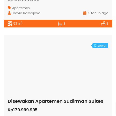
Apartemen
David Raksajaya
5 tahun ago
2
93 m
3
3
Disewa
Disewakan Apartemen Sudirman Suites
Rp179.999.995