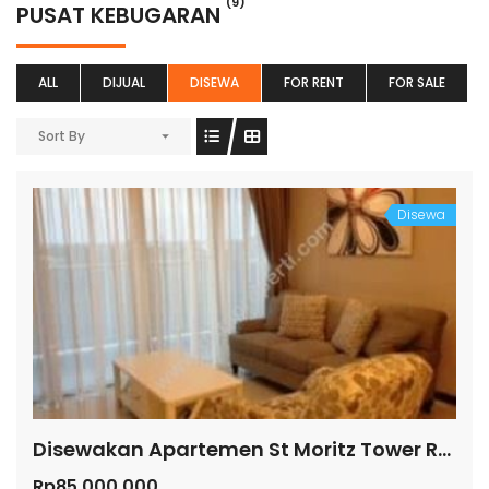
(9)
PUSAT KEBUGARAN
ALL
DIJUAL
DISEWA
FOR RENT
FOR SALE
Sort By
Disewa
Disewakan Apartemen St Moritz Tower Royal
Rp85.000.000