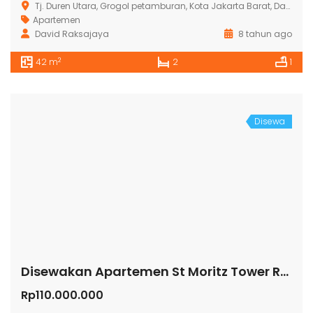
Tj. Duren Utara, Grogol petamburan, Kota Jakarta Barat, Daerah Khusus Ibukota Jakarta, Indonesia
Apartemen
David Raksajaya
8 tahun ago
2
42 m
2
1
Disewa
Disewakan Apartemen St Moritz Tower Royal
Rp110.000.000