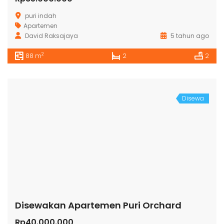
puri indah
Apartemen
David Raksajaya
5 tahun ago
2
88 m
2
2
Disewa
Disewakan Apartemen Puri Orchard
Rp40.000.000