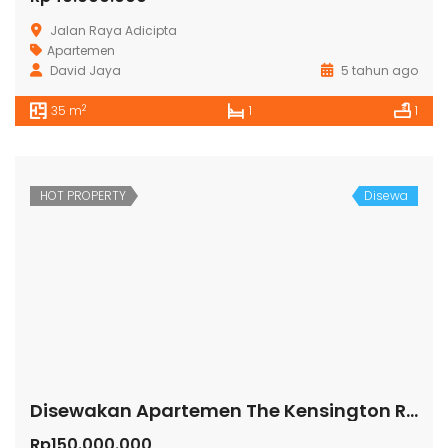
Jalan Raya Adicipta
Apartemen
David Jaya
5 tahun ago
2
35 m
1
1
HOT PROPERTY
Disewa
Disewakan Apartemen The Kensington Royal Suites Tower Belmount Lt 19 Kelapa Gading
Rp150.000.000