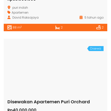
puri indah
Apartemen
David Raksajaya
5 tahun ago
2
88 m
2
2
Disewa
Disewakan Apartemen Puri Orchard
Rp40.000.000