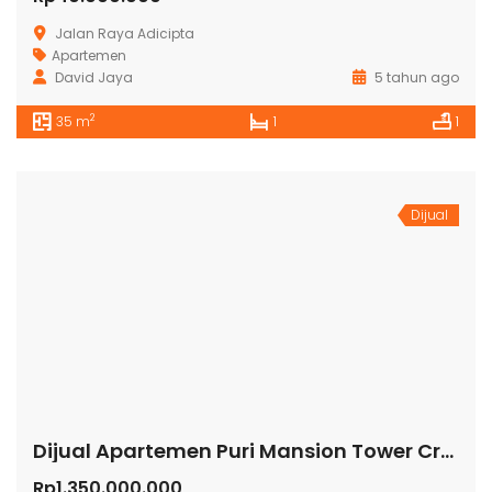
Jalan Raya Adicipta
Apartemen
David Jaya
5 tahun ago
2
35 m
1
1
Dijual
Dijual Apartemen Puri Mansion Tower Crystal
Rp1.350.000.000