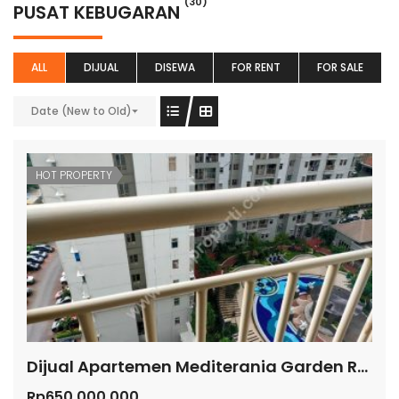
(30)
PUSAT KEBUGARAN
ALL
DIJUAL
DISEWA
FOR RENT
FOR SALE
Date (New to Old)
HOT PROPERTY
Dijual Apartemen Mediterania Garden Residence 2
Rp650.000.000