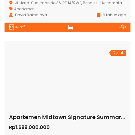
Jl. Jend. Sudirman No.36, RT.14/RW.1, Bend. Hilir, Kecamatan Tanah Abang, Kota Jakarta Pusat, Daerah Khusus Ibukota Jakarta 10210
Apartemen
David Raksajaya
6 tahun ago
2
41 m
1
1
Dijual
Apartemen Midtown Signature Summarecon Serpong
Rp1.688.000.000