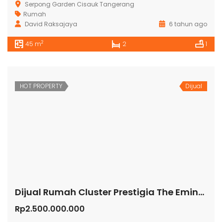
Serpong Garden Cisauk Tangerang
Rumah
David Raksajaya
6 tahun ago
2
45 m
2
1
HOT PROPERTY
Dijual
Dijual Rumah Cluster Prestigia The Eminent BSD Serpong
Rp2.500.000.000