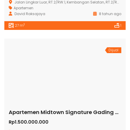
Jalan Lingkar Luar, RT.2/RW.1, Kembangan Selatan, RT.2/RW.1, Kembangan Sel., Kembangan, Kota Jakarta Barat, Daerah Khusus Ibukota Jakarta 11610
Apartemen
David Raksajaya
8 tahun ago
2
27 m
1
Dijual
Apartemen Midtown Signature Gading Serpong
Rp1.500.000.000