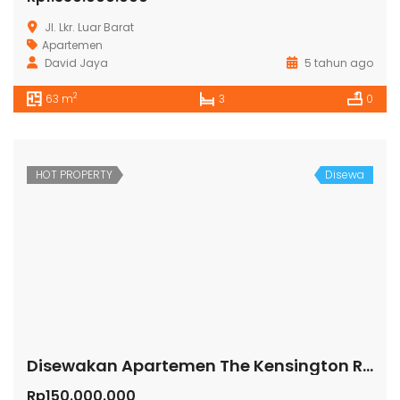
Jl. Lkr. Luar Barat
Apartemen
David Jaya
5 tahun ago
2
63 m
3
0
HOT PROPERTY
Disewa
Disewakan Apartemen The Kensington Royal Suites Tower Belmount Lt 19 Kelapa Gading
Rp150.000.000