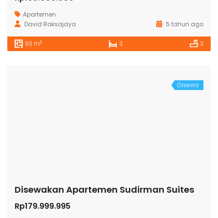
Apartemen
David Raksajaya
5 tahun ago
2
93 m
3
3
Disewa
Disewakan Apartemen Sudirman Suites
Rp179.999.995