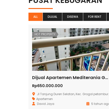
PUSAT KEBUGARAN
ALL
DIJUAL
DISEWA
FOR RENT
HOT PROPERTY
Dijual Apartemen Mediterania Garden Residence 2
Rp650.000.000
Jl Tanjung Duren Selatan, Kec. Grogol petamburan, Kota Jakarta Barat
Apartemen
David Jaya
5 tahun ag