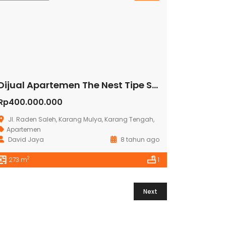
Dijual Apartemen The Nest Tipe Studio
Rp400.000.000
Jl. Raden Saleh, Karang Mulya, Karang Tengah,
Apartemen
David Jaya
8 tahun ago
2
273 m
1
Next