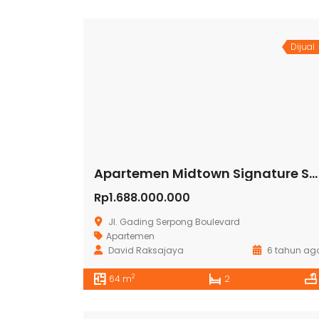
Dijual
Apartemen Midtown Signature Summarecon Serpong
Rp1.688.000.000
Jl. Gading Serpong Boulevard
Apartemen
David Raksajaya
6 tahun ag
2
64 m
2