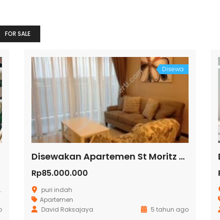
FOR SALE
Disewa
Disewakan Apartemen St Moritz Tower Royal
Rp85.000.000
puri indah
Apartemen
o
David Raksajaya
5 tahun ago