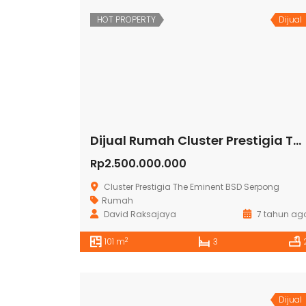
HOT PROPERTY
Dijual
Dijual Rumah Cluster Prestigia The Eminent BSD Serpong
Rp2.500.000.000
Cluster Prestigia The Eminent BSD Serpong
Rumah
David Raksajaya
7 tahun ag
2
101 m
3
Dijual