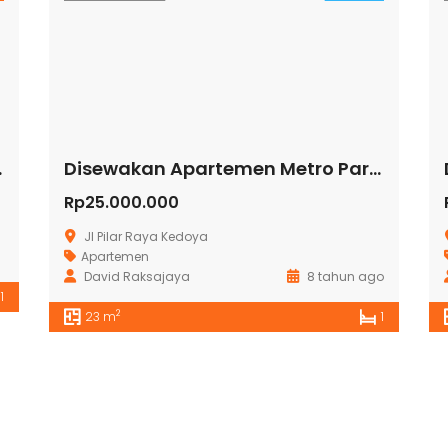
Serpong
Disewakan Apartemen Metro Park Residence
Rp25.000.000
Jl Pilar Raya Kedoya
Apartemen
David Raksajaya
8 tahun ago
1
2
23 m
1