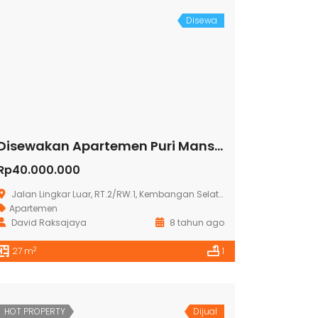
Disewa
Disewakan Apartemen Puri Mansion
Rp40.000.000
Jalan Lingkar Luar, RT.2/RW.1, Kembangan Selatan, RT.2/RW.1, Kembangan Sel., Kembangan, Kota Jakarta Barat, Daerah Khusus Ibukota Jakarta 11610
Apartemen
David Raksajaya
8 tahun ago
2
27 m
1
HOT PROPERTY
Dijual