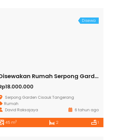
Disewa
Disewakan Rumah Serpong Garden 2
Rp18.000.000
Serpong Garden Cisauk Tangerang
Rumah
David Raksajaya
6 tahun ago
2
45 m
2
1