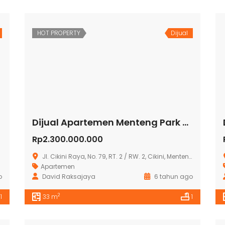
HOT PROPERTY
Dijual
Dijual Apartemen Menteng Park Tower Sapphire
Rp2.300.000.000
Jl. Cikini Raya, No. 79, RT. 2 / RW. 2, Cikini, Menteng, Jakarta Pusat 10330
Apartemen
o
David Raksajaya
6 tahun ago
2
1
33 m
1