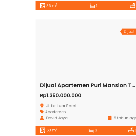
2
36 m
1
Dijual
Dijual Apartemen Puri Mansion Tower Crystal
Rp1.350.000.000
Jl. Lkr. Luar Barat
Apartemen
David Jaya
5 tahun ag
2
63 m
3