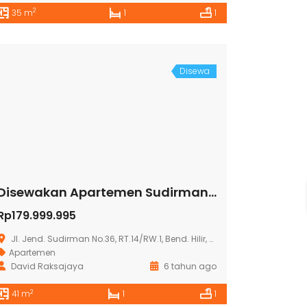
2
35 m
1
1
Disewa
Disewakan Apartemen Sudirman Suites
Rp179.999.995
Jl. Jend. Sudirman No.36, RT.14/RW.1, Bend. Hilir, Kecamatan Tanah Abang, Kota Jakarta Pusat, Daerah Khusus Ibukota Jakarta 10210
Apartemen
David Raksajaya
6 tahun ago
2
41 m
1
1