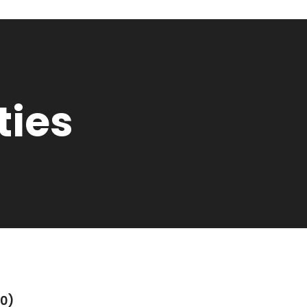
ties
0)