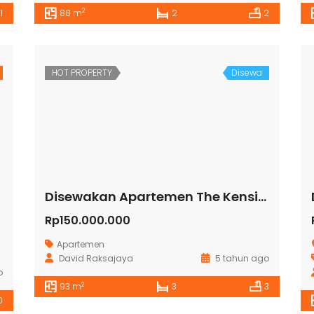
2
1
88 m
2
2
HOT PROPERTY
Disewa
Disewakan Apartemen The Kensington Royal Suites Tower Belmount Lt 19 Kelapa Gading
Rp150.000.000
Apartemen
David Raksajaya
5 tahun ago
o
2
93 m
3
3
0