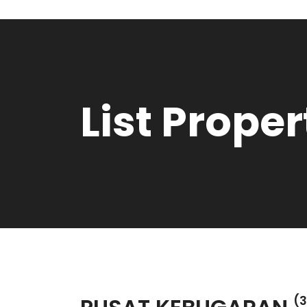
List Proper
(3