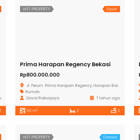
HOT PROPERTY
Dijual
Prima Harapan Regency Bekasi
Rp800.000.000
Jl. Perum. Prima Harapan Regency, Harapan Baru, Bekasi Utara
Rumah
o
David Raksajaya
7 tahun ago
2
2
90 m
2
2
HOT PROPERTY
Disewa